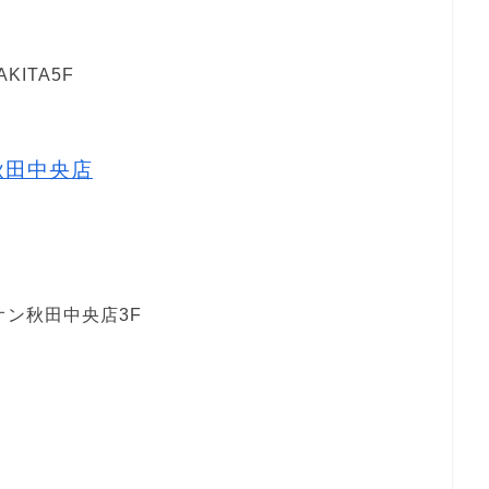
ITA5F
秋田中央店
１
オン秋田中央店3F