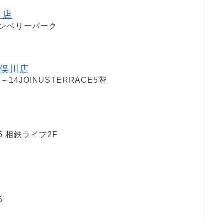
ク店
ランベリーパーク
俣川店
4JOINUSTERRACE5階
5 相鉄ライフ2F
6