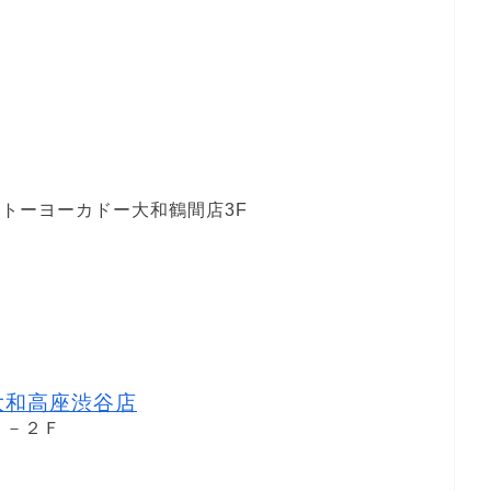
イトーヨーカドー大和鶴間店3F
1
大和高座渋谷店
１－２Ｆ