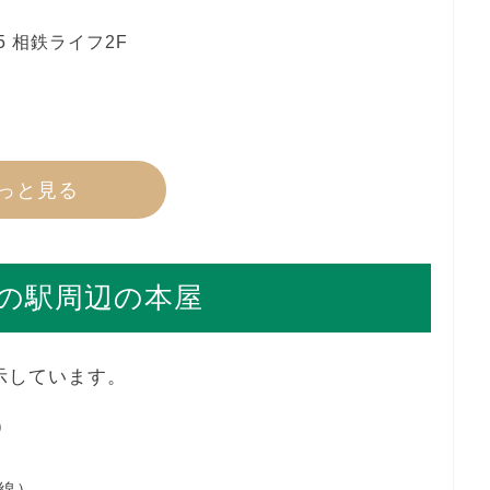
5 相鉄ライフ2F
っと見る
の駅周辺の本屋
示しています。
）
線）