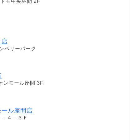
トモ中央林間 2F
ク店
ランベリーパーク
店
オンモール座間 3F
モール座間店
０－４－３Ｆ