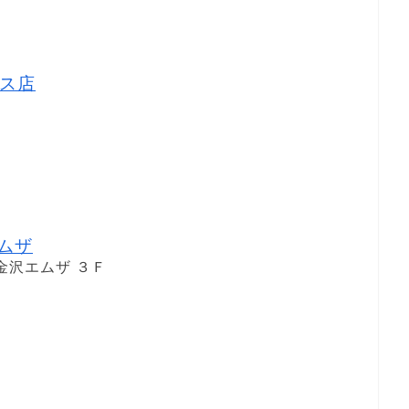
ス店
エムザ
金沢エムザ ３Ｆ