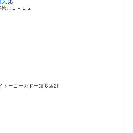
阿久比
字徳吉１－１２
イトーヨーカドー知多店2F