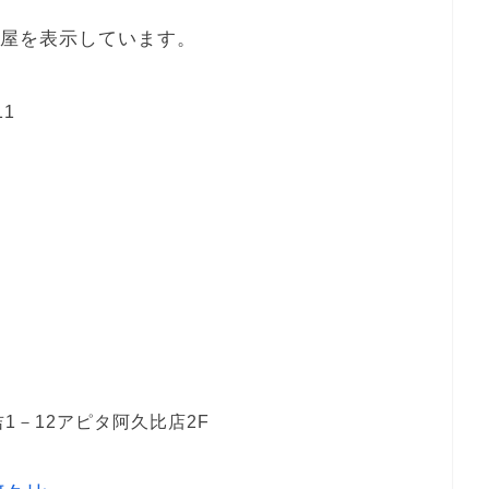
本屋を表示しています。
1
1－12アピタ阿久比店2F