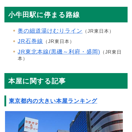
小牛田駅に停まる路線
奥の細道湯けむりライン
（JR東日本）
JR石巻線
（JR東日本）
JR東北本線(黒磯～利府・盛岡)
（JR東日
本）
本屋に関する記事
東京都内の大きい本屋ランキング