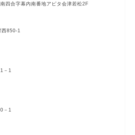
字南四合字幕内南番地アピタ会津若松2F
850-1
1－1
0－1