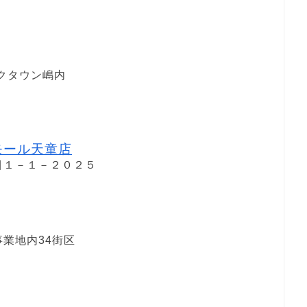
ークタウン嶋内
モール天童店
目１－１－２０２５
業地内34街区