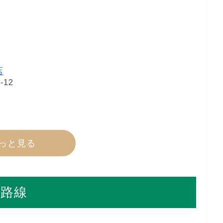
店
12
っと見る
路線