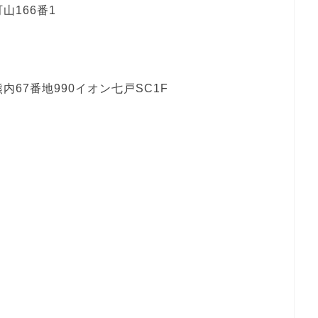
166番1
67番地990イオン七戸SC1F