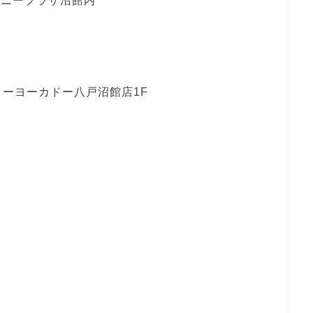
フォニープラザ沼館内
トーヨーカドー八戸沼館店1F