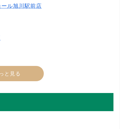
モール旭川駅前店
５
店
っと見る