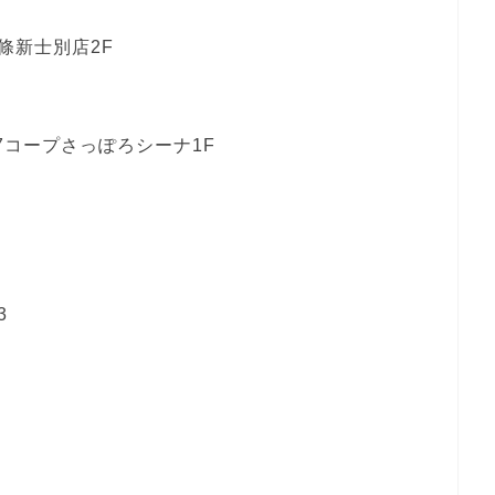
條新士別店2F
7コープさっぽろシーナ1F
3