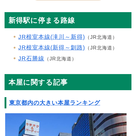
新得駅に停まる路線
JR根室本線(滝川～新得)
（JR北海道）
JR根室本線(新得～釧路)
（JR北海道）
JR石勝線
（JR北海道）
本屋に関する記事
東京都内の大きい本屋ランキング