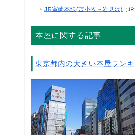
JR室蘭本線(苫小牧～岩見沢)
（J
本屋に関する記事
東京都内の大きい本屋ラン