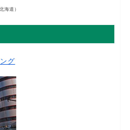
R北海道）
キング