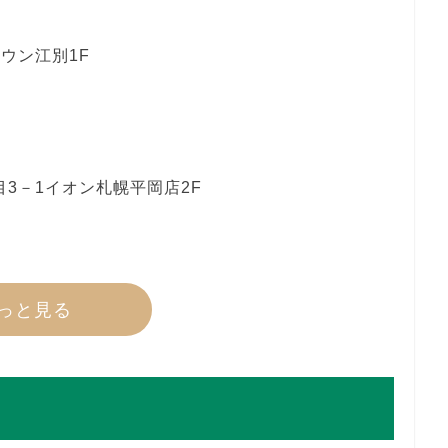
ウン江別1F
3－1イオン札幌平岡店2F
っと見る