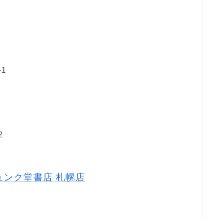
1
2
ュンク堂書店 札幌店