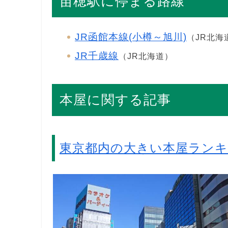
苗穂駅に停まる路線
JR函館本線(小樽～旭川)
（JR北海
JR千歳線
（JR北海道）
本屋に関する記事
東京都内の大きい本屋ラン