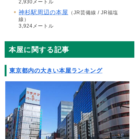
2,930メートル
神杉駅周辺の本屋
（JR芸備線 / JR福塩
線）
3,924メートル
本屋に関する記事
東京都内の大きい本屋ランキング