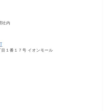
聞社内
町
目１番１７号 イオンモール