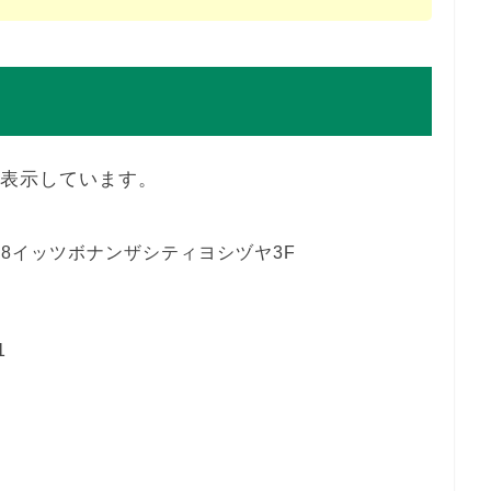
を表示しています。
－8イッツボナンザシティヨシヅヤ3F
1