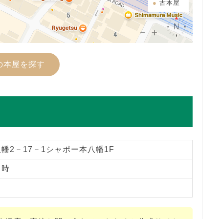
古本屋
の本屋を探す
幡2－17－1シャポー本八幡1F
２時