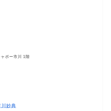
ャポー市川 1階
市川妙典