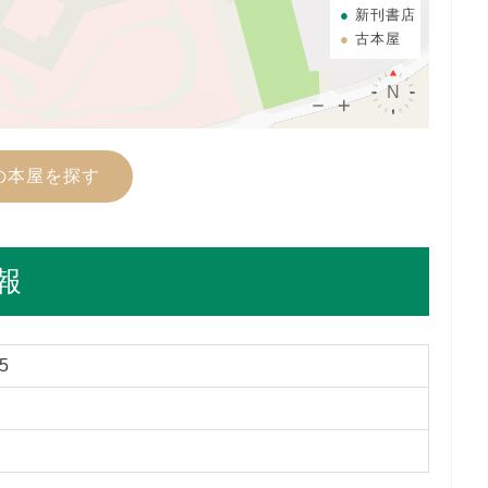
新刊書店
古本屋
の本屋を探す
報
5