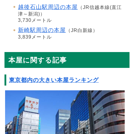
越後石山駅周辺の本屋
（JR信越本線(直江
津～新潟)）
3,730メートル
新崎駅周辺の本屋
（JR白新線）
3,839メートル
本屋に関する記事
東京都内の大きい本屋ランキング