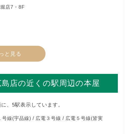
堀店7・8F
っと見る
広島店の近くの駅周辺の本屋
順に、5駅表示しています。
号線(宇品線) / 広電３号線 / 広電５号線(皆実