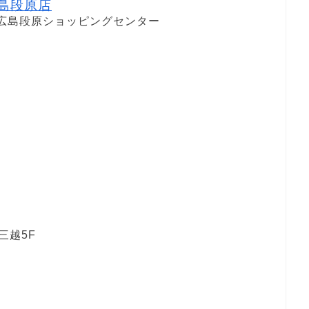
 広島段原店
2 広島段原ショッピングセンター
三越5F