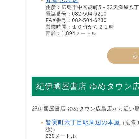
丸善 広島店
住所：広島市中区胡町5－22天満屋八丁
電話番号：082-504-6210
FAX番号：082-504-6230
営業時間：１０時から２１時
距離：1,894メートル
も
紀伊國屋書店 ゆめタウン
紀伊國屋書店 ゆめタウン広島店から近い
皆実町六丁目駅周辺の本屋
（広電１
線)）
230メートル