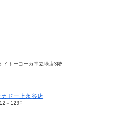
5 イトーヨーカ堂立場店3階
ーカドー上永谷店
2－123F