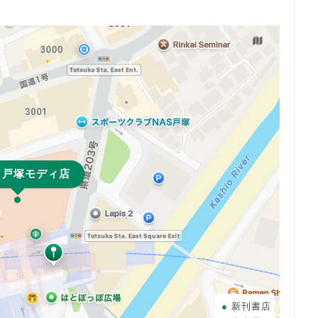
 戸塚モディ店
新刊書店