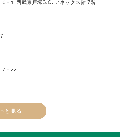
１ 西武東戸塚S.C. アネックス館 7階
7
7－22
っと見る