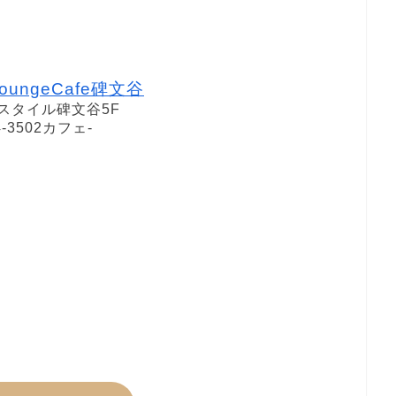
oungeCafe碑文谷
ンスタイル碑文谷5F
4-3502カフェ-