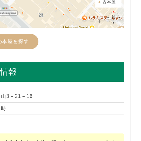
古本屋
の本屋を探す
情報
山3－21－16
２時