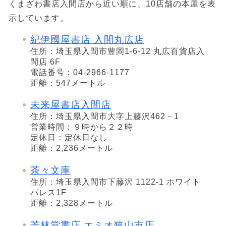
くまざわ書店入間店から近い順に、10店舗の本屋を表
示しています。
紀伊國屋書店 入間丸広店
住所：埼玉県入間市豊岡1-6-12 丸広百貨店入
間店 6F
電話番号：04-2966-1177
距離：547メートル
未来屋書店入間店
住所：埼玉県入間市大字上藤沢462－1
営業時間：９時から２２時
定休日：定休日なし
距離：2,236メートル
茶々文庫
住所：埼玉県入間市下藤沢 1122-1 ホワイト
パレス1F
距離：2,328メートル
芳林堂書店 エミオ狭山市店