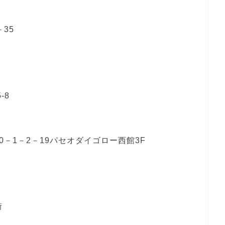
35
-8
－1－2－19パセオダイゴロー西館3F
街