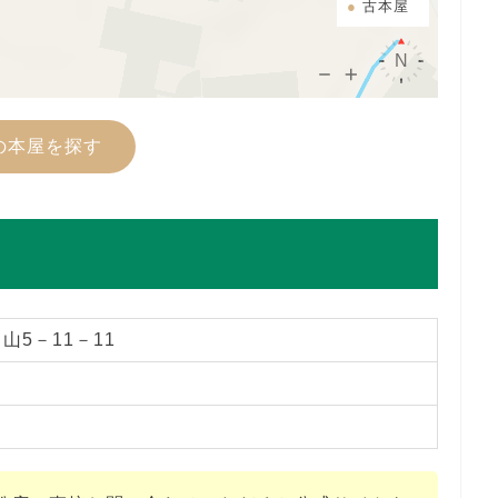
古本屋
の本屋を探す
山5－11－11