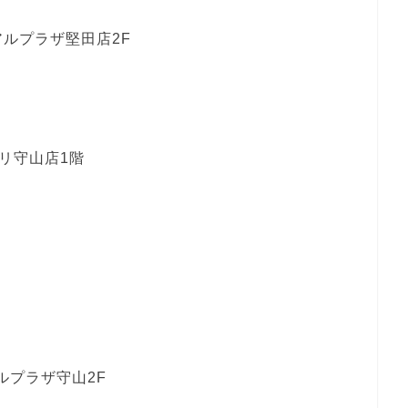
アルプラザ堅田店2F
エリ守山店1階
ルプラザ守山2F