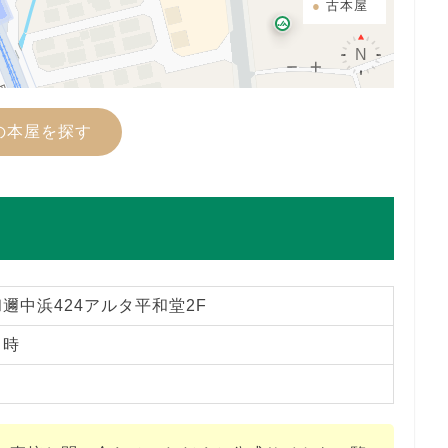
古本屋
の本屋を探す
邇中浜424アルタ平和堂2F
０時