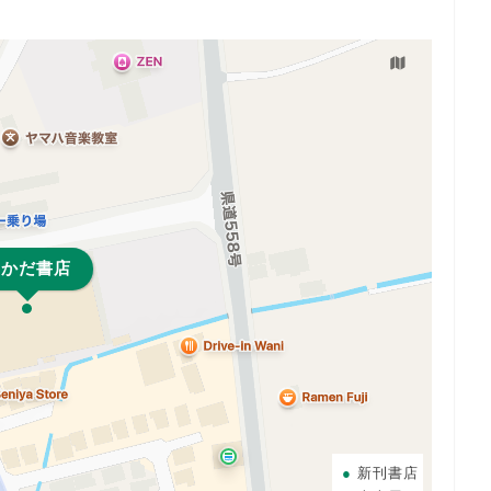
おかだ書店
新刊書店