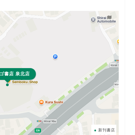
ゴ書店 泉北店
新刊書店