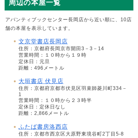
周辺の本屋一覧
アバンティブックセンター長岡店から近い順に、10店
舗の本屋を表示しています。
文京堂書店長岡店
住所：京都府長岡京市開田3－3－14
営業時間：１０時から１９時
定休日：元旦
距離：496メートル
大垣書店 伏見店
住所：京都府京都市伏見区羽束師菱川町334－
1
営業時間：１０時から２３時半
定休日：定休日なし
距離：2,866メートル
ふたば書房洛西店
住所：京都市西京区大原野東境谷町2丁目5-8