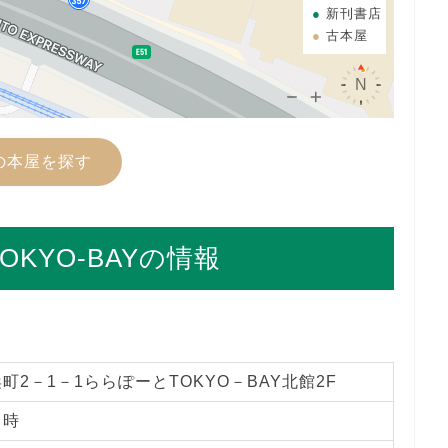
新刊書店
古本屋
の本屋を探す
KYO-BAYの情報
町2－1－1ららぽーとTOKYO－BAY北館2F
１時