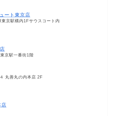
キュート東京店
R東京駅構内1Fサウスコート内
店
1東京駅一番街1階
 丸善丸の内本店 2F
本店