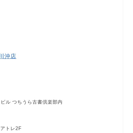
荒川沖店
オビル つちうら古書倶楽部内
アトレ2F