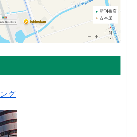
新刊書店
古本屋
キング